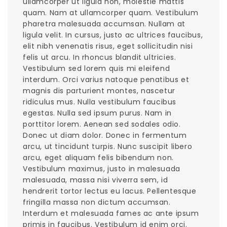
ullamcorper ut ligula non, molestie mattis
quam. Nam at ullamcorper quam. Vestibulum
pharetra malesuada accumsan. Nullam at
ligula velit. In cursus, justo ac ultrices faucibus,
elit nibh venenatis risus, eget sollicitudin nisi
felis ut arcu. In rhoncus blandit ultricies.
Vestibulum sed lorem quis mi eleifend
interdum. Orci varius natoque penatibus et
magnis dis parturient montes, nascetur
ridiculus mus. Nulla vestibulum faucibus
egestas. Nulla sed ipsum purus. Nam in
porttitor lorem. Aenean sed sodales odio.
Donec ut diam dolor. Donec in fermentum
arcu, ut tincidunt turpis. Nunc suscipit libero
arcu, eget aliquam felis bibendum non.
Vestibulum maximus, justo in malesuada
malesuada, massa nisi viverra sem, id
hendrerit tortor lectus eu lacus. Pellentesque
fringilla massa non dictum accumsan.
Interdum et malesuada fames ac ante ipsum
primis in faucibus. Vestibulum id enim orci.